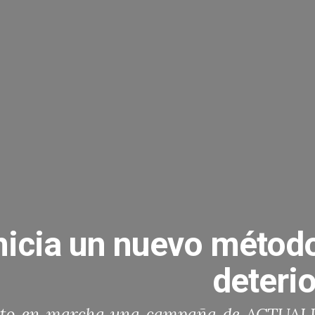
nicia un nuevo método
deterio
sto en marcha una campaña de ACTU