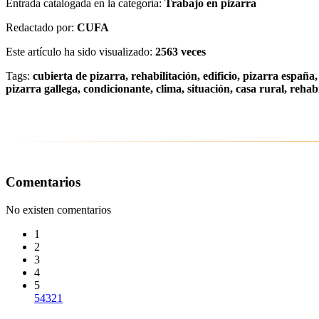
Entrada catalogada en la categoría:
Trabajo en pizarra
Redactado por:
CUFA
Este artículo ha sido visualizado:
2563 veces
Tags:
cubierta de pizarra, rehabilitación, edificio, pizarra españa
pizarra gallega, condicionante, clima, situación, casa rural, rehab
Comentarios
No existen comentarios
1
2
3
4
5
5
4
3
2
1