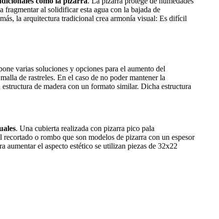
adicionales como la pizarra
. La pizarra protege de humedades
da fragmentar al solidificar esta agua con la bajada de
, la arquitectura tradicional crea armonía visual: Es difícil
ropone varias soluciones y opciones para el aumento del
malla de rastreles. En el caso de no poder mantener la
 estructura de madera con un formato similar. Dicha estructura
uales
. Una cubierta realizada con pizarra pico pala
nel recortado o rombo que son modelos de pizarra con un espesor
aumentar el aspecto estético se utilizan piezas de 32x22