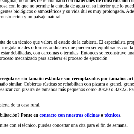
 singular, no dudes de rehabilitarla con
materiales de construcción tr
 porosa con lo que no permite la entrada de agua en su interior que lo pue
ntes biológicos o atmosféricos y su vida útil es muy prolongada. Además
onstrucción y un paisaje natural.
ita de un técnico que valora el estado de la cubierta. El especialista p
 irregularidades o formas ondulares que pueden ser equilibradas con la 
star debilitadas, con carcomas o termitas. Entonces se reconstruye una
roceso mecanizado para acelerar el proceso de ejecución.
 irregulares sin tamaño estándar son reemplazados por tamaños act
ño similar. Cubiertas rústicas se rehabilitan con pizarra a granel, gra
ealizar con pizarra de tamaños más pequeños como 30x20 o 32x22. Para 
ierta de tu casa rural.
bilitación?
Ponte en
contacto con nuestras oficinas
o
técnicos
.
nirte con el técnico, puedes concertar una cita para el fin de semana.