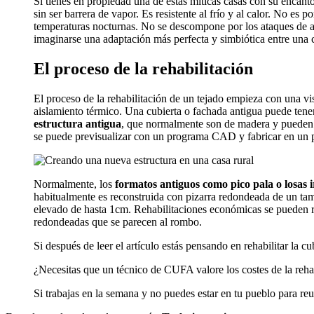
Si tienes en propiedad una de estas míticas casas con su encanto
sin ser barrera de vapor. Es resistente al frío y al calor. No es
temperaturas nocturnas. No se descompone por los ataques de age
imaginarse una adaptación más perfecta y simbiótica entre una c
El proceso de la rehabilitación
El proceso de la rehabilitación de un tejado empieza con una vis
aislamiento térmico. Una cubierta o fachada antigua puede tener
estructura antigua
, que normalmente son de madera y pueden e
se puede previsualizar con un programa CAD y fabricar en un p
Normalmente, los
formatos antiguos como pico pala o losas
habitualmente es reconstruida con pizarra redondeada de un tama
elevado de hasta 1cm. Rehabilitaciones económicas se pueden r
redondeadas que se parecen al rombo.
Si después de leer el artículo estás pensando en rehabilitar la cub
¿Necesitas que un técnico de CUFA valore los costes de la reha
Si trabajas en la semana y no puedes estar en tu pueblo para reu