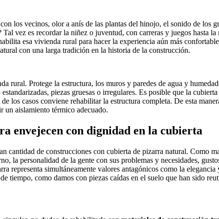
on los vecinos, olor a anís de las plantas del hinojo, el sonido de los gr
? Tal vez es recordar la niñez o juventud, con carreras y juegos hasta 
abilita esa vivienda rural para hacer la experiencia aún más confortable
ural con una larga tradición en la historia de la construcción.
enda rural. Protege la estructura, los muros y paredes de agua y humeda
standarizadas, piezas gruesas o irregulares. Es posible que la cubiert
e los casos conviene rehabilitar la estructura completa. De esta maner
r un aislamiento térmico adecuado.
ra envejecen con dignidad en la cubierta
an cantidad de construcciones con cubierta de pizarra natural. Como mate
orno, la personalidad de la gente con sus problemas y necesidades, gustos 
zarra representa simultáneamente valores antagónicos como la elegancia y
de tiempo, como damos con piezas caídas en el suelo que han sido reut