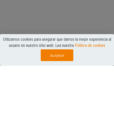
Utilizamos cookies para asegurar que damos la mejor experiencia al
usuario en nuestro sitio web. Lea nuestra
Política de cookies
jueves, 02 de abril de 2020
La actual crisis de salud nos obliga ver a nuestras
casas con otros ojos. Claramente van a cambiar
nuestras expectativas y aspiraciones con relación